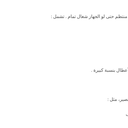
نتظم حتى لو الجهاز شغال تمام . تشمل :
أعطال بنسبة كبيرة .
صير، مثل :
ف