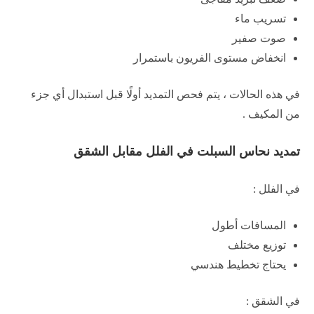
تسريب ماء
صوت صفير
انخفاض مستوى الفريون باستمرار
في هذه الحالات ، يتم فحص التمديد أولًا قبل استبدال أي جزء
من المكيف .
تمديد نحاس السبلت في الفلل مقابل الشقق
في الفلل :
المسافات أطول
توزيع مختلف
يحتاج تخطيط هندسي
في الشقق :